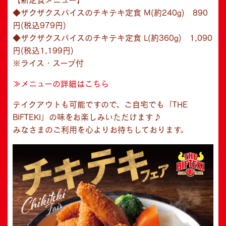
【新定食メニュー】
◆ザクザクスパイスのチキテキ定食 M(約240g) 890
円(税込979円)
◆ザクザクスパイスのチキテキ定食 L(約360g) 1,090
円(税込1,199円)
※ライス・スープ付
≫メニューの詳細はこちら
テイクアウトも可能ですので、ご自宅でも「THE
BIFTEKI」の味をお楽しみいただけます♪
みなさまのご利用を心よりお待ちしております。